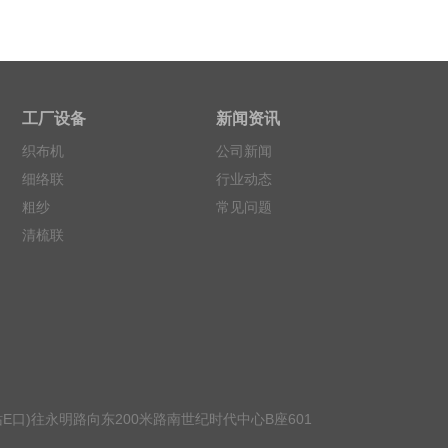
工厂设备
新闻资讯
织布机
公司新闻
细络联
行业动态
粗纱
常见问题
清梳联
口)往永明路向东200米路南世纪时代中心B座601