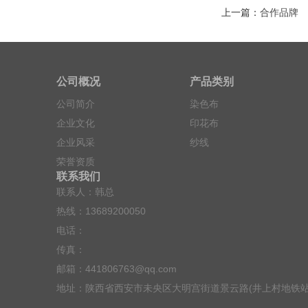
上一篇：
合作品牌
公司概况
产品类别
公司简介
染色布
企业文化
印花布
企业风采
纱线
荣誉资质
联系我们
联系人：韩总
热线：13689200050
电话：
传真：
邮箱：441806763@qq.com
地址：陕西省西安市未央区大明宫街道景云路(井上村地铁站E