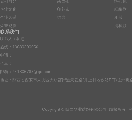
公司简介
染色布
织布机
企业文化
印花布
细络联
企业风采
纱线
粗纱
荣誉资质
清梳联
联系我们
联系人：韩总
热线：13689200050
电话：
传真：
邮箱：441806763@qq.com
地址：陕西省西安市未央区大明宫街道景云路(井上村地铁站E口)往永明路向
Copyright © 陕西华业纺织有限公司 版权所有